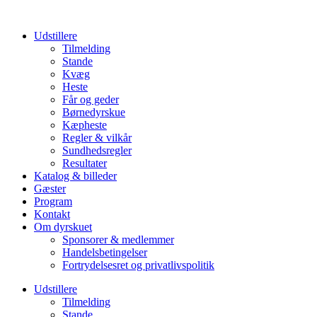
Udstillere
Tilmelding
Stande
Kvæg
Heste
Får og geder
Børnedyrskue
Kæpheste
Regler & vilkår
Sundhedsregler
Resultater
Katalog & billeder
Gæster
Program
Kontakt
Om dyrskuet
Sponsorer & medlemmer
Handelsbetingelser
Fortrydelsesret og privatlivspolitik
Udstillere
Tilmelding
Stande