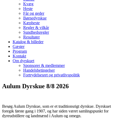
Kvæg
Heste
Får og geder
Børnedyrskue
Kæpheste
Regler & vilkår
Sundhedsregler
Resultater
Katalog & billeder
Gæster
Program
Kontakt
Om dyrskuet
Sponsorer & medlemmer
Handelsbetingelser
Fortrydelsesret og privatlivspolitik
Aulum Dyrskue 8/8 2026
Besøg Aulum Dyrskue, som er et traditionsrigt dyrskue. Dyrskuet
foregik første gang i 1907, og har siden været samlingspunkt for
dyreudstillere og landmænd i Aulum og omegn.