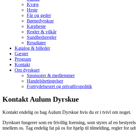
Kvæg
Heste
Får og geder
Børnedyrskue
Kæpheste
Regler & vilkår
Sundhedsregler
Resultater
Katalog & billeder
Gæster
Program
Kontakt
Om dyrskuet
Sponsorer & medlemmer
Handelsbetingelser
Fortrydelsesret og privatlivspolitik
Kontakt Aulum Dyrskue
Kontakt endelig os bag Aulum Dyrskue hvis du er i tvivl om noget.
Dyrskuet fungerer som en frivillig forening, som styres af en bestyrel
imellem os.
Tag endelig fat på os for hjælp til tilmelding, regler for uds