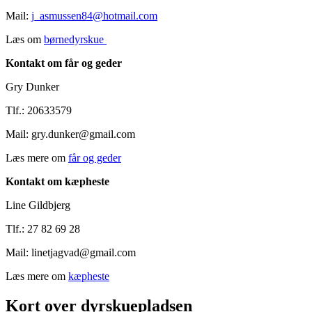
Mail:
j_asmussen84@hotmail.com
Læs om
børnedyrskue
Kontakt om får og geder
Gry Dunker
Tlf.: 20633579
Mail:
gry.dunker@gmail.com
Læs mere om
får og geder
Kontakt om kæpheste
Line Gildbjerg
Tlf.: 27 82 69 28
Mail: linetjagvad@gmail.com
Læs mere om
kæpheste
Kort over dyrskuepladsen