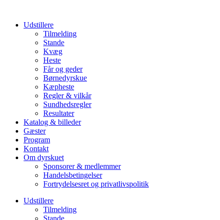
Udstillere
Tilmelding
Stande
Kvæg
Heste
Får og geder
Børnedyrskue
Kæpheste
Regler & vilkår
Sundhedsregler
Resultater
Katalog & billeder
Gæster
Program
Kontakt
Om dyrskuet
Sponsorer & medlemmer
Handelsbetingelser
Fortrydelsesret og privatlivspolitik
Udstillere
Tilmelding
Stande