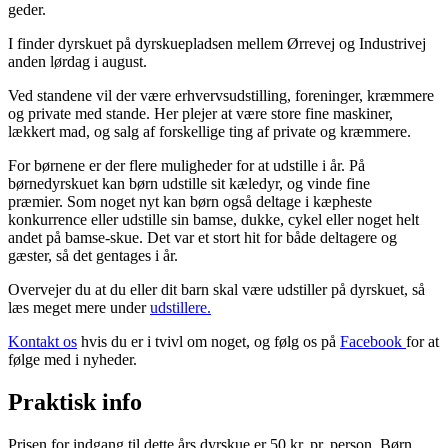
geder.
I finder dyrskuet på dyrskuepladsen mellem Ørrevej og Industrivej
anden lørdag i august.
Ved standene vil der være erhvervsudstilling, foreninger, kræmmere
og private med stande. Her plejer at være store fine maskiner,
lækkert mad, og salg af forskellige ting af private og kræmmere.
For børnene er der flere muligheder for at udstille i år. På
børnedyrskuet kan børn udstille sit kæledyr, og vinde fine
præmier.
Som noget nyt kan børn også deltage i kæpheste
konkurrence eller udstille sin bamse, dukke, cykel eller noget helt
andet på bamse-skue.
Det var et stort hit for både deltagere og
gæster, så det gentages i år.
Overvejer du at du eller dit barn skal være udstiller på dyrskuet, så
læs meget mere under
udstillere.
Kontakt os
hvis du er i tvivl om noget, og følg os på
Facebook
for at
følge med i nyheder.
Praktisk info
Prisen for indgang til dette års dyrskue er 50 kr. pr. person. Børn