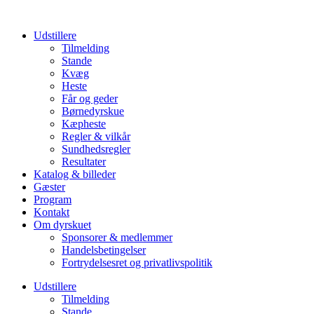
Udstillere
Tilmelding
Stande
Kvæg
Heste
Får og geder
Børnedyrskue
Kæpheste
Regler & vilkår
Sundhedsregler
Resultater
Katalog & billeder
Gæster
Program
Kontakt
Om dyrskuet
Sponsorer & medlemmer
Handelsbetingelser
Fortrydelsesret og privatlivspolitik
Udstillere
Tilmelding
Stande