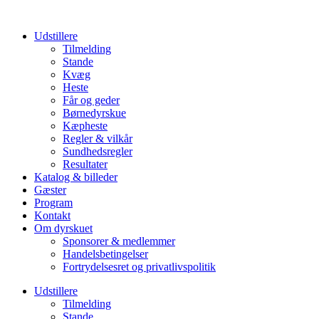
Udstillere
Tilmelding
Stande
Kvæg
Heste
Får og geder
Børnedyrskue
Kæpheste
Regler & vilkår
Sundhedsregler
Resultater
Katalog & billeder
Gæster
Program
Kontakt
Om dyrskuet
Sponsorer & medlemmer
Handelsbetingelser
Fortrydelsesret og privatlivspolitik
Udstillere
Tilmelding
Stande