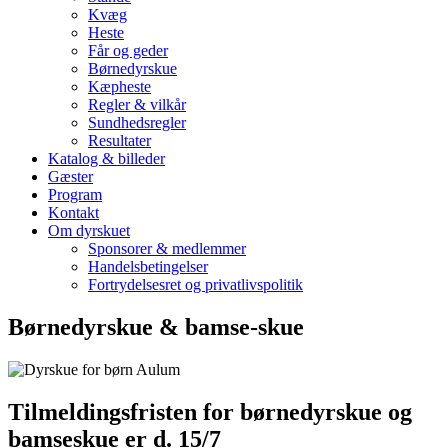
Kvæg
Heste
Får og geder
Børnedyrskue
Kæpheste
Regler & vilkår
Sundhedsregler
Resultater
Katalog & billeder
Gæster
Program
Kontakt
Om dyrskuet
Sponsorer & medlemmer
Handelsbetingelser
Fortrydelsesret og privatlivspolitik
Børnedyrskue & bamse-skue
Tilmeldingsfristen for børnedyrskue og
bamseskue er d. 15/7