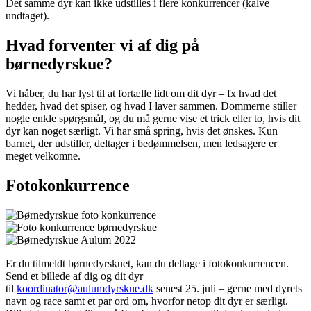
Det samme dyr kan ikke udstilles i flere konkurrencer (kalve
undtaget).
Hvad forventer vi af dig på
børnedyrskue?
Vi håber, du har lyst til at fortælle lidt om dit dyr – fx hvad det
hedder, hvad det spiser, og hvad I laver sammen. Dommerne stiller
nogle enkle spørgsmål, og du må gerne vise et trick eller to, hvis dit
dyr kan noget særligt. Vi har små spring, hvis det ønskes. Kun
barnet, der udstiller, deltager i bedømmelsen, men ledsagere er
meget velkomne.
Fotokonkurrence
Er du tilmeldt børnedyrskuet, kan du deltage i fotokonkurrencen.
Send et billede af dig og dit dyr
til
koordinator@aulumdyrskue.dk
senest 25. juli – gerne med dyrets
navn og race samt et par ord om, hvorfor netop dit dyr er særligt.