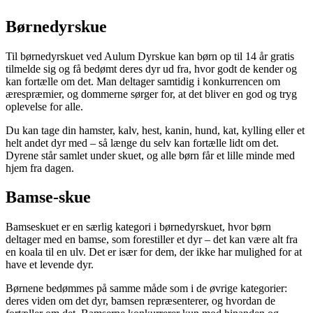
Børnedyrskue
Til børnedyrskuet ved Aulum Dyrskue kan børn op til 14 år gratis
tilmelde sig og få bedømt deres dyr ud fra, hvor godt de kender og
kan fortælle om det. Man deltager samtidig i konkurrencen om
ærespræmier, og dommerne sørger for, at det bliver en god og tryg
oplevelse for alle.
Du kan tage din hamster, kalv, hest, kanin, hund, kat, kylling eller et
helt andet dyr med – så længe du selv kan fortælle lidt om det.
Dyrene står samlet under skuet, og alle børn får et lille minde med
hjem fra dagen.
Bamse-skue
Bamseskuet er en særlig kategori i børnedyrskuet, hvor børn
deltager med en bamse, som forestiller et dyr – det kan være alt fra
en koala til en ulv. Det er især for dem, der ikke har mulighed for at
have et levende dyr.
Børnene bedømmes på samme måde som i de øvrige kategorier:
deres viden om det dyr, bamsen repræsenterer, og hvordan de