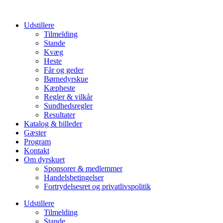
Udstillere
Tilmelding
Stande
Kvæg
Heste
Får og geder
Børnedyrskue
Kæpheste
Regler & vilkår
Sundhedsregler
Resultater
Katalog & billeder
Gæster
Program
Kontakt
Om dyrskuet
Sponsorer & medlemmer
Handelsbetingelser
Fortrydelsesret og privatlivspolitik
Udstillere
Tilmelding
Stande