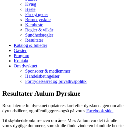
Kvæg
Heste
Får og geder
Børnedyrskue
Kæpheste
Regler & vilkår
Sundhedsregler
Resultater
Katalog & billeder
Gæster
Program
Kontakt
Om dyrskuet
Sponsorer & medlemmer
Handelsbetingelser
Fortrydelsesret og privatlivspolitik
Resultater Aulum Dyrskue
Resultaterne fra dyrskuet opdateres kort efter dyrskuedagen om alle
dyreudstillere, og
offentliggøres også på vores
Facebook side.
Til skønhedskonkurrencen om årets Miss Aulum var det i år alle
vores dygtige dommere, som skulle finde vinderen blandt de bedste