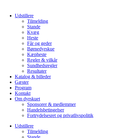
Udstillere
Tilmelding
Stande
Kvæg
Heste
Får og geder
Børnedyrskue
Kæpheste
Regler & vilkår
Sundhedsregler
Resultater
Katalog & billeder
Gæster
Program
Kontakt
Om dyrskuet
Sponsorer & medlemmer
Handelsbetingelser
Fortrydelsesret og privatlivspolitik
Udstillere
Tilmelding
Stande