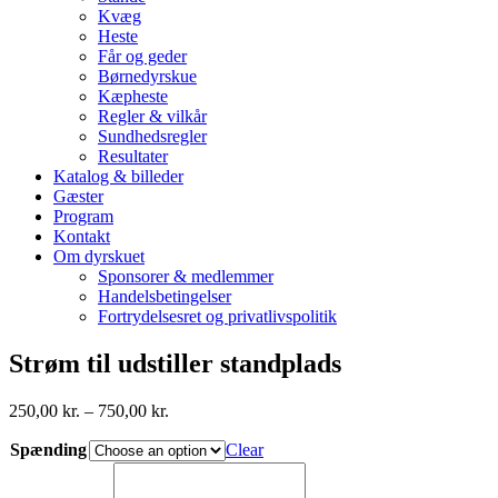
Kvæg
Heste
Får og geder
Børnedyrskue
Kæpheste
Regler & vilkår
Sundhedsregler
Resultater
Katalog & billeder
Gæster
Program
Kontakt
Om dyrskuet
Sponsorer & medlemmer
Handelsbetingelser
Fortrydelsesret og privatlivspolitik
Strøm til udstiller standplads
250,00
kr.
–
750,00
kr.
Spænding
Clear