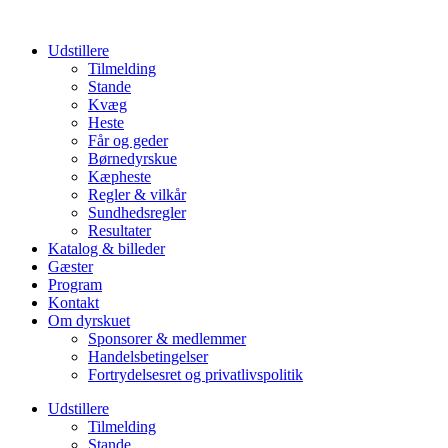
Udstillere
Tilmelding
Stande
Kvæg
Heste
Får og geder
Børnedyrskue
Kæpheste
Regler & vilkår
Sundhedsregler
Resultater
Katalog & billeder
Gæster
Program
Kontakt
Om dyrskuet
Sponsorer & medlemmer
Handelsbetingelser
Fortrydelsesret og privatlivspolitik
Udstillere
Tilmelding
Stande